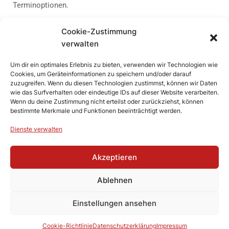
Terminoptionen.
Cookie-Zustimmung
Kontaktieren Sie uns noch heute
,
um mehr zu erfahren oder eine
verwalten
Montage zu planen. Wir freuen uns darauf!
Um dir ein optimales Erlebnis zu bieten, verwenden wir Technologien wie
Cookies, um Geräteinformationen zu speichern und/oder darauf
zuzugreifen. Wenn du diesen Technologien zustimmst, können wir Daten
wie das Surfverhalten oder eindeutige IDs auf dieser Website verarbeiten.
Wenn du deine Zustimmung nicht erteilst oder zurückziehst, können
bestimmte Merkmale und Funktionen beeinträchtigt werden.
Dienste verwalten
Akzeptieren
Versand und Zahlungsbedingungen
Allgemeine Geschäftsbedingungen (AGB)
Ablehnen
Widerrufsbelehrung
Cookie-Richtlinie (EU)
Einstellungen ansehen
Datenschutz
Impressum
Cookie-Richtlinie
Datenschutzerklärung
Impressum